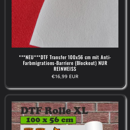
***NEU***DTF Transfer 100x56 cm mit Anti-
Farbmigrations-Barriere (Blockout) NUR
REINWEISS
Normaler
€16,99 EUR
Preis