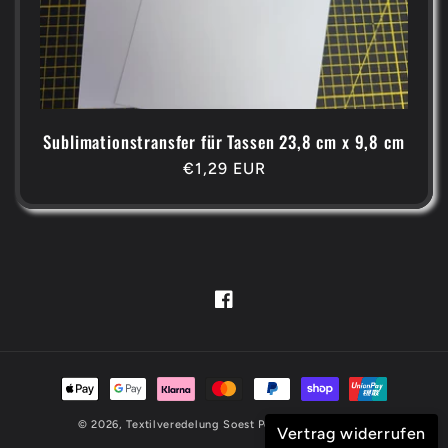
Sublimationstransfer für Tassen 23,8 cm x 9,8 cm
Normaler
€1,29 EUR
Preis
Facebook
Zahlungsmethoden
© 2026,
Textilveredelung Soest
Powered by Shopify
Vertrag widerrufen