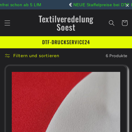
Direkt
schon ab 5 LfM
NEUE Staffelpreise bei DTF laufen
zum
Inhalt
Textilveredelung
Warenko
Soest
DTF-DRUCKSERVICE24
Filtern und sortieren
6 Produkte