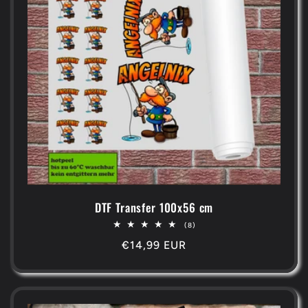
DTF Transfer 100x56 cm
8
(8)
Bewertungen
Normaler
€14,99 EUR
insgesamt
Preis