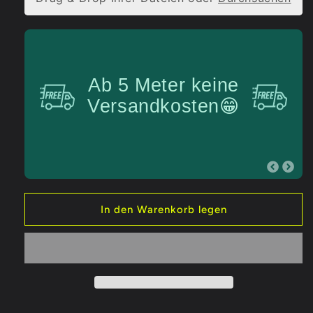
DTF
DTF
Transfer50x56
Transfer50x56
cm
cm
Ab 5 Meter keine
Versandkosten😁
In den Warenkorb legen